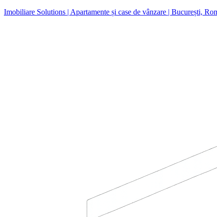
Imobiliare Solutions | Apartamente și case de vânzare | București, Ro