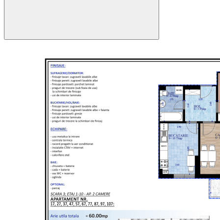
72.9 mp
60