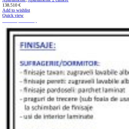
138.510
€
Add to wishlist
Quick view
67.85 mp
75.05 mp