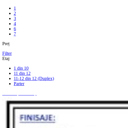
1
2
3
4
6
7
Preț
Filter
Etaj
1 din 10
11 din 12
11-12 din 12 (Duplex)
Parter
51.30 mp
54.30 mp