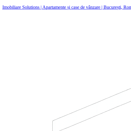
Imobiliare Solutions | Apartamente și case de vânzare | București, Ro