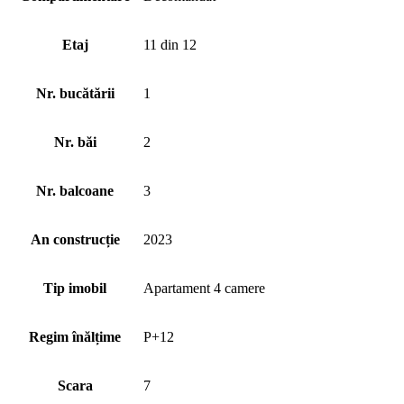
Etaj
11 din 12
Nr. bucătării
1
Nr. băi
2
Nr. balcoane
3
An construcție
2023
Tip imobil
Apartament 4 camere
Regim înălțime
P+12
Scara
7