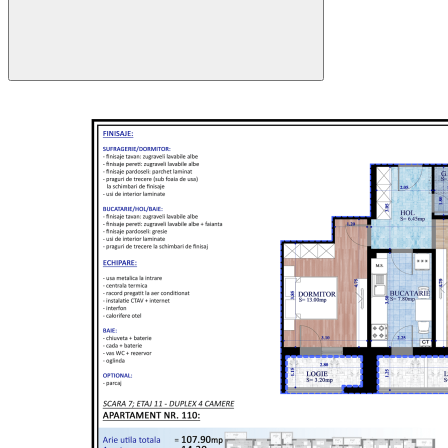
151.05 mp
107.90 mp