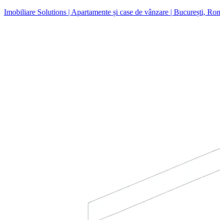
Imobiliare Solutions | Apartamente și case de vânzare | București, Ro