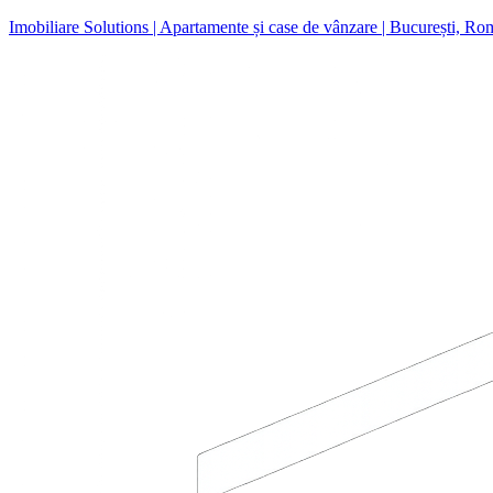
Imobiliare Solutions | Apartamente și case de vânzare | București, Ro